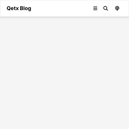
Qetx Blog
#
CTF
D-3CTF
CTF-WP