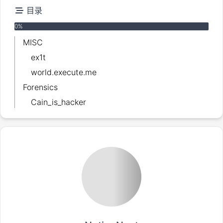
目录
Loading...
0
%
MISC
ex1t
world.execute.me
Forensics
Cain_is_hacker