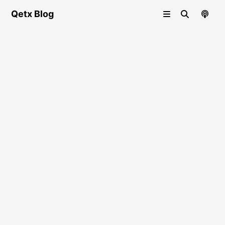
Qetx Blog
CTF-WP
NKCTF2024
发布于
:
2025-11-21
最后更新
:
2025-11-21
8
次查看
CTF
推荐