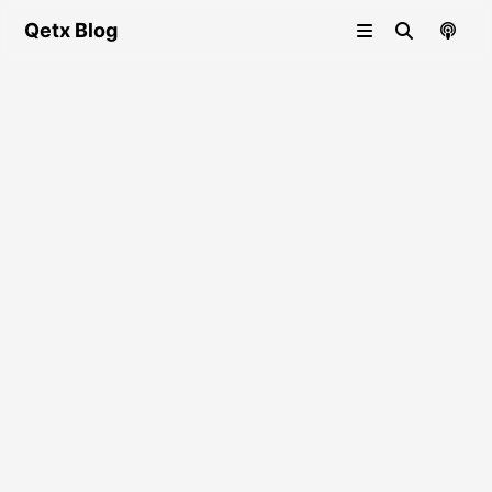
Qetx Blog
CTF-WP
2023香山杯-misc-pintu
发布于
:
2025-11-21
最后更新
:
2025-11-21
4
次查看
CTF
推荐